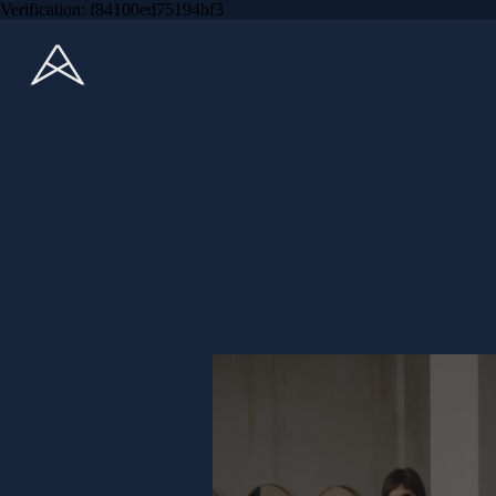
Verification: f84100ed75194bf3