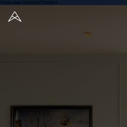
Verification: f84100ed75194bf3